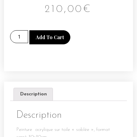
210,00
€
Add To Cart
Description
Description
Peinture acrylique sur toile « sablée », format