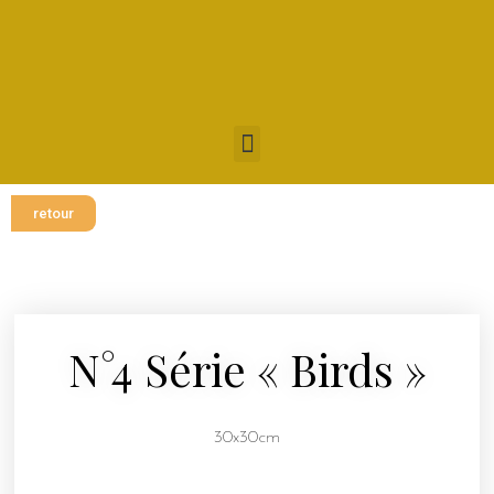
retour
N°4 Série « Birds »
30x30cm