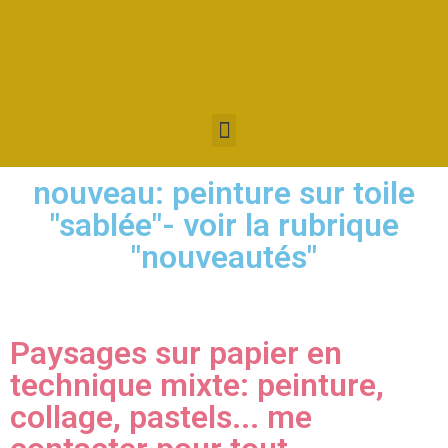
nouveau: peinture sur toile
"sablée"- voir la rubrique
"nouveautés"
Paysages sur papier en
technique mixte: peinture,
collage, pastels... me