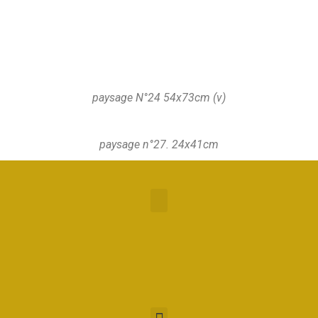
P. N°14
diptyque N° 12
h 81xm x l 116cm
paysage ciel rose
"AEKI" P. N°10
paysage N°24 54x73cm (v)
paysage n°27. 24x41cm