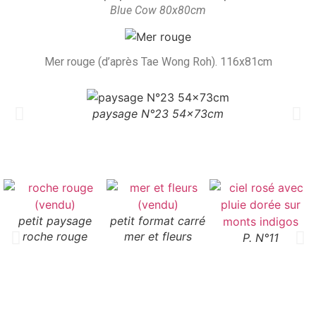
Blue Cow 80x80cm
Mer rouge (d’après Tae Wong Roh). 116x81cm
paysage N°23 54x73cm
P. N°3
N°0B
N°16
N°17
N°15
h 81cm x l 116cm
h 73cm x l 60cm
h 55cm x l 46cm
h 33cm x l 41cm
h 65cm x l 81cm
petit paysage
petit format carré
roche rouge
mer et fleurs
P. N°11