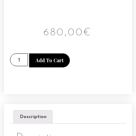
680,00
€
Add To Cart
Description