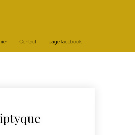
nier
Contact
page facebook
iptyque