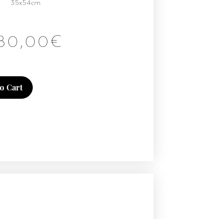
35x54cm
80,00
€
o Cart