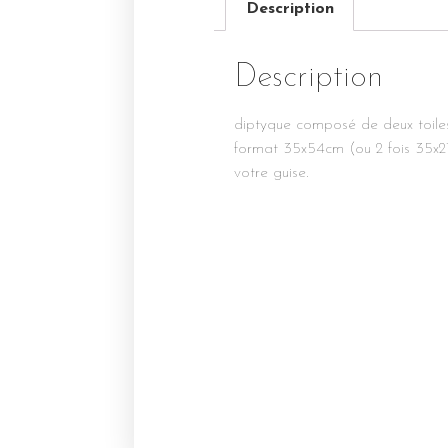
Description
Description
diptyque composé de deux toiles
format 35x54cm (ou 2 fois 35x27c
votre guise.