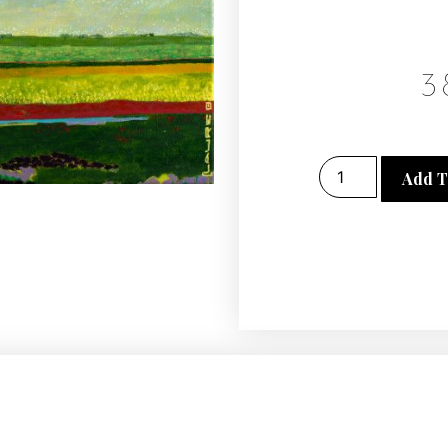
3
Add T