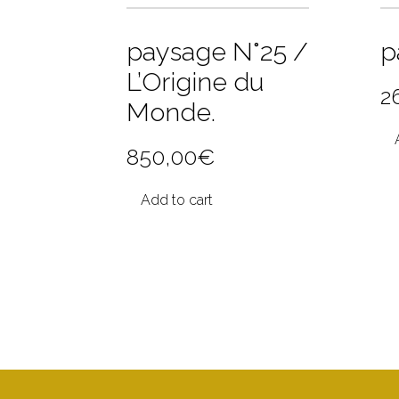
paysage N°25 /
p
L’Origine du
2
Monde.
850,00
€
Add to cart