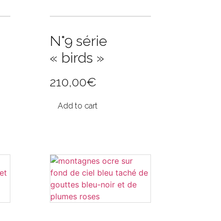
N°9 série
« birds »
210,00
€
Add to cart