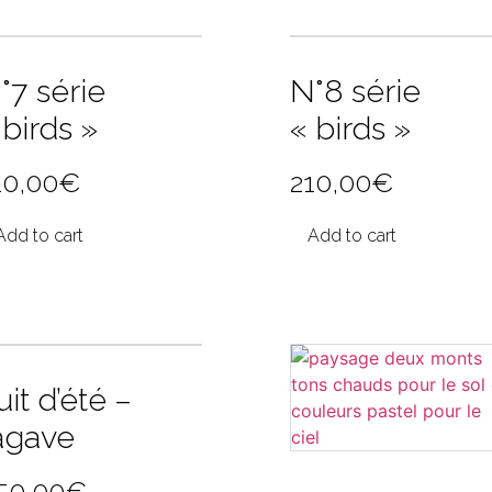
°7 série
N°8 série
 birds »
« birds »
10,00
€
210,00
€
Add to cart
Add to cart
uit d’été –
’agave
50,00
€