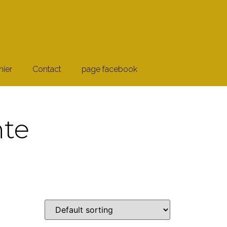
nier
Contact
page facebook
nte