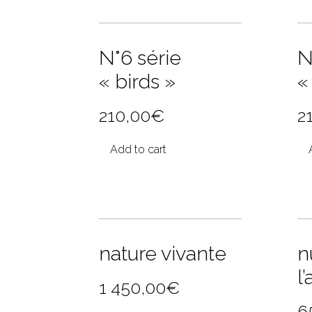
N°6 série
N
« birds »
«
210,00
€
2
Add to cart
nature vivante
n
l
1 450,00
€
6