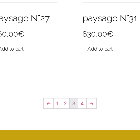
aysage N°27
paysage N°31
60,00
€
830,00
€
Add to cart
Add to cart
←
1
2
3
4
→